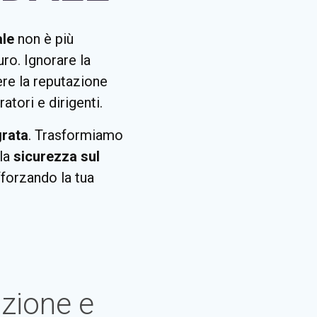
le
non è più
ro. Ignorare la
re la reputazione
tori e dirigenti.
grata
. Trasformiamo
lla
sicurezza sul
fforzando la tua
zione e