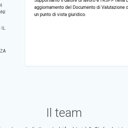
Supportiamo il datore di lavoro e l’RSPP nella 
I
aggiornamento del Documento di Valutazione d
ONI
un punto di vista giuridico.
 IL
NZA
Il team