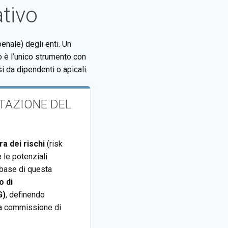
tivo
enale) degli enti. Un
è l’unico strumento con
 da dipendenti o apicali.
TTAZIONE DEL
a dei rischi
(risk
 le potenziali
a base di questa
o di
G)
, definendo
la commissione di