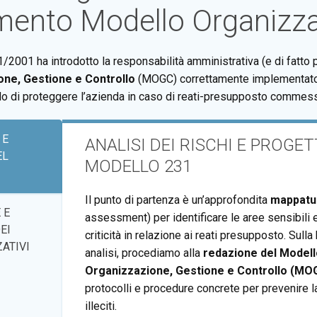
mento Modello Organizza
/2001 ha introdotto la responsabilità amministrativa (e di fatto p
one, Gestione e Controllo
(MOGC) correttamente implementato 
do di proteggere l’azienda in caso di reati-presupposto commessi
 E
ANALISI DEI RISCHI E PROGE
EL
MODELLO 231
Il punto di partenza è un’approfondita
mappatur
 E
assessment) per identificare le aree sensibili e
EI
criticità in relazione ai reati presupposto. Sull
ATIVI
analisi, procediamo alla
redazione del Modell
Organizzazione, Gestione e Controllo (MO
protocolli e procedure concrete per prevenire 
illeciti.