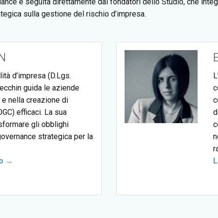
iance è seguita direttamente dai fondatori dello Studio, che int
ategica sulla gestione del rischio d’impresa.
N
ità d’impresa (D.Lgs.
L
Cecchin guida le aziende
c
 e nella creazione di
c
GC) efficaci. La sua
d
sformare gli obblighi
c
governance strategica per la
n
r
to →
L